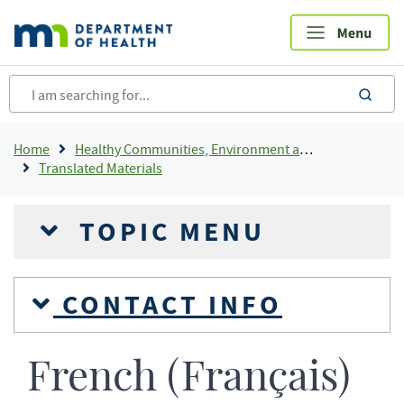
Skip
to
main
content
sea
Breadcrumb
Home
Healthy Communities, Environment and Workplaces
Translated Materials
TOPIC MENU
CONTACT INFO
French (Français)